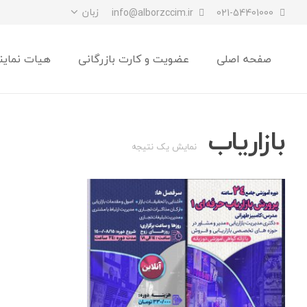
زبان
info@alborzccim.ir
021-54401000
صفحه اصلی
عضویت و کارت بازرگانی
هیات نماین
بازاریاب
نمایش یک نتیجه