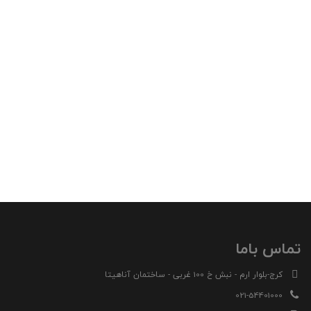
تماس باما
کرج-بلوار ارم - نبش خ 100 غربی - ساختمان آناهیتا
021-54401000