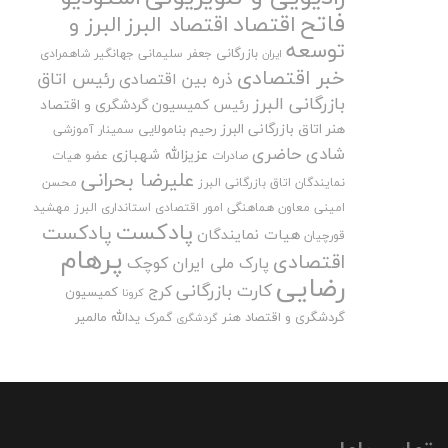
فاتح
اقتصاد
اقتصاد البرز
البرز و
توسعه
بازرگانی
جعفر سلیمانی
جهانگیر شاهمرادی
ایران
خبر اقتصادی
رئیس اتاق
ذره بین اقتصادی
بازرگانی البرز
رئیس کمیسیون گردشگری و اقتصاد
هنر اتاق بازرگانی البرز
رحیم بنامولایی
سمینار آموزشی
شادی حاضری
عزیزالله شهبازی
صادرات
عضو هیات
علیرضا بحرانی
نمایندگان اتاق بازرگانی البرز
محسن
امینی
معاون هماهنگی امور اقتصادی استانداری البرز
مهشید
پادکست
پادکست
هیات نمایندگان
قورچیان
پرهام
اقتصادی
پارک ملی ایران کوچک
رضایی
کارت بازرگانی
کرج
کمیسیون
کرونا
گردشگری و اقتصاد هنر
یدالله مالمیر
گمرک
گردشگری