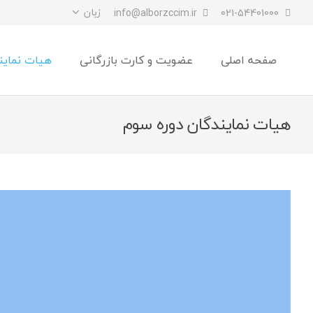
زبان
info@alborzccim.ir
021-54401000
صفحه اصلی
عضویت و کارت بازرگانی
هیات نماین
هیات نمایندگان دوره سوم