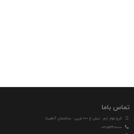
تماس باما
کرج-بلوار ارم - نبش خ 100 غربی - ساختمان آناهیتا
021-54401000