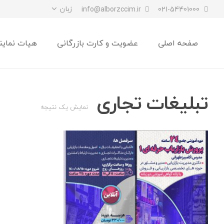
زبان
info@alborzccim.ir
021-54401000
صفحه اصلی
عضویت و کارت بازرگانی
هیات نماین
تبلیغات تجاری
نمایش یک نتیجه