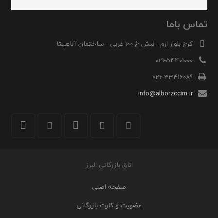
تماس باما
کرج-بلوار ارم - نبش خ 100 غربی - ساختمان آناهیتا
021-54401000
026-33416089
info@alborzccim.ir
اتاق بازرگانی البرز
صفحه اصلی
عضویت و کارت بازرگانی