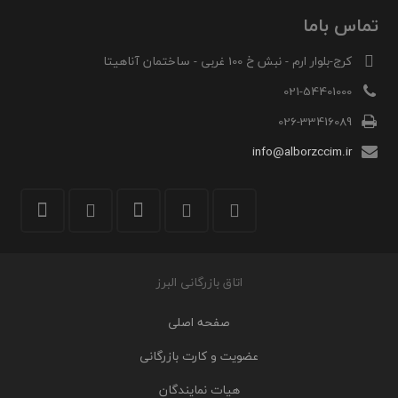
تماس باما
کرج-بلوار ارم - نبش خ 100 غربی - ساختمان آناهیتا
021-54401000
026-33416089
info@alborzccim.ir
اتاق بازرگانی البرز
صفحه اصلی
عضویت و کارت بازرگانی
هیات نمایندگان