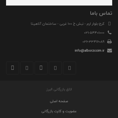
تماس باما
کرج-بلوار ارم - نبش خ 100 غربی - ساختمان آناهیتا
021-54401000
026-33416089
info@alborzccim.ir
اتاق بازرگانی البرز
صفحه اصلی
عضویت و کارت بازرگانی