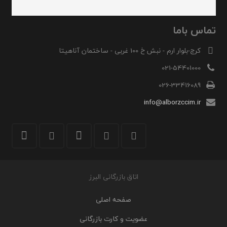
تماس باما
کرج-بلوار ارم - نبش خ 100 غربی - ساختمان آناهیتا
021-54401000
026-33416089
info@alborzccim.ir
اتاق بازرگانی البرز
صفحه اصلی
عضویت و کارت بازرگانی