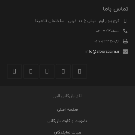
تماس باما
کرج-بلوار ارم - نبش خ 100 غربی - ساختمان آناهیتا
021-54401000
026-33416089
info@alborzccim.ir
اتاق بازرگانی البرز
صفحه اصلی
عضویت و کارت بازرگانی
هیات نمایندگان