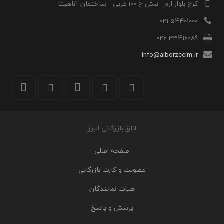
کرج-بلوار ارم - نبش خ 100 غربی - ساختمان آناهیتا
021-54401000
026-33416089
info@alborzccim.ir
اتاق بازرگانی البرز
صفحه اصلی
عضویت و کارت بازرگانی
هیات نمایندگان
پرسش و پاسخ