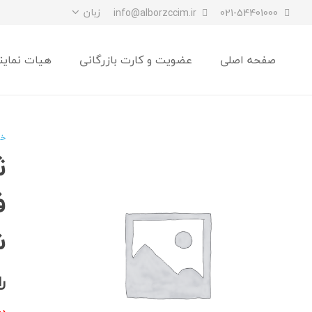
زبان
info@alborzccim.ir
021-54401000
صفحه اصلی
عضویت و کارت بازرگانی
هیات نماین
خا
ث
ف
ش
ر
دو