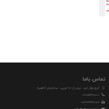
تماس باما
کرج-بلوار ارم - نبش خ 100 غربی - ساختمان آناهیتا
021-54401000
026-33416089