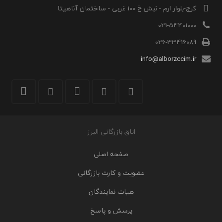
کرج-بلوار ارم - نبش خ 100 غربی - ساختمان آناهیتا
021-54401000
026-33416089
info@alborzccim.ir
اتاق بازرگانی البرز
صفحه اصلی
عضویت و کارت بازرگانی
هیات نمایندگان
پرسش و پاسخ