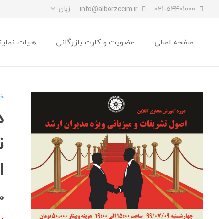
زبان
info@alborzccim.ir
021-54401000
صفحه اصلی
عضویت و کارت بازرگانی
هیات نماین
خا
د
ت
ا
0
دو