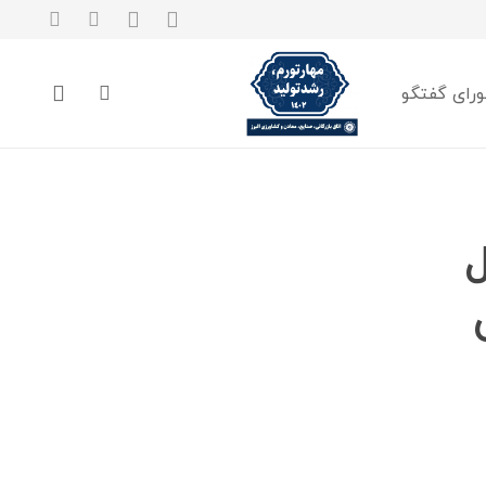
رای گفتگو
ل