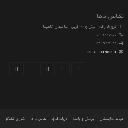
تماس باما
کرج-بلوار ارم - نبش خ 100 غربی - ساختمان آناهیتا
021-54401000
026-33416089
info@alborzccim.ir
هیات نمایندگان
پرسش و پاسخ
درباره اتاق
تماس با ما
شورای گفتگو