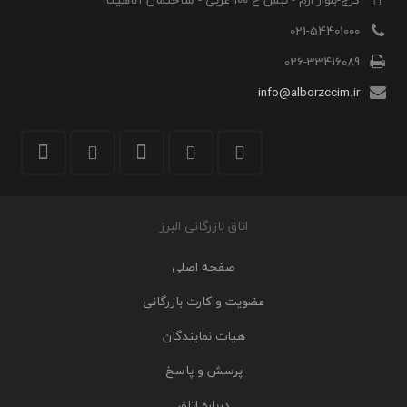
021-54401000
026-33416089
info@alborzccim.ir
اتاق بازرگانی البرز
صفحه اصلی
عضویت و کارت بازرگانی
هیات نمایندگان
پرسش و پاسخ
درباره اتاق