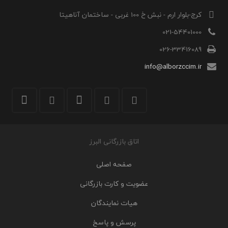
کرج-بلوار ارم - نبش خ 100 غربی - ساختمان آناهیتا
021-54401000
026-33416089
info@alborzccim.ir
اتاق بازرگانی البرز
صفحه اصلی
عضویت و کارت بازرگانی
هیات نمایندگان
پرسش و پاسخ