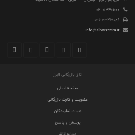
021-54401000
026-33416089
info@alborzccim.ir
اتاق بازرگانی البرز
صفحه اصلی
عضویت و کارت بازرگانی
هیات نمایندگان
پرسش و پاسخ
درباره اتاق