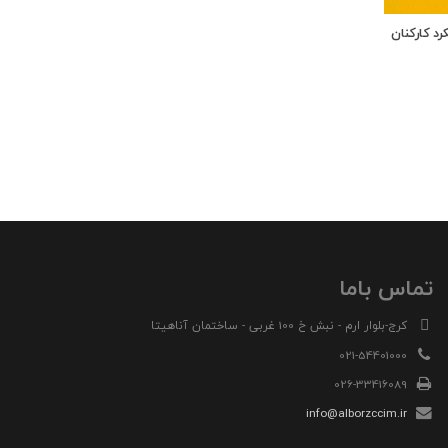
د کارکنان
تماس باما
کرج-بلوار ارم - نبش خ 100 غربی - ساختمان آناهیتا
021-54401000
026-33416089
info@alborzccim.ir