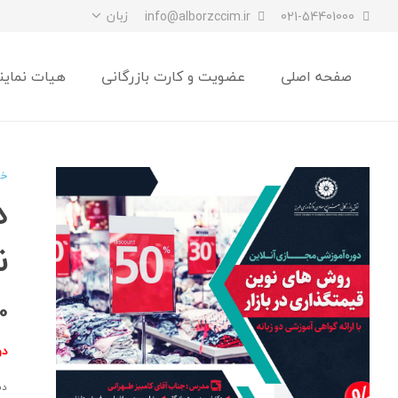
زبان
info@alborzccim.ir
021-54401000
صفحه اصلی
عضویت و کارت بازرگانی
هیات نماین
خا
د
ن
0
دو
دس