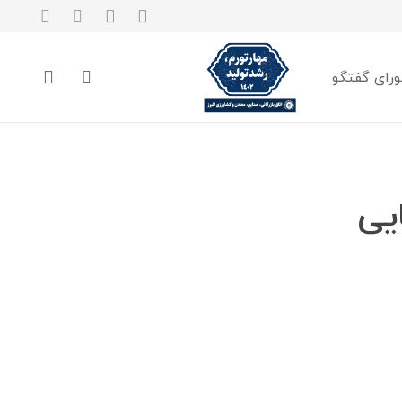
رای گفتگو
یی