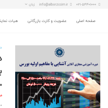
زبان
info@alborzccim.ir
021-54401000
صفحه اصلی
عضویت و کارت بازرگانی
هیات نماین
خا
د
ب
0
دو
دس