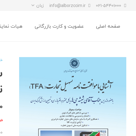
زبان
info@alborzccim.ir
021-54401000
صفحه اصلی
عضویت و کارت بازرگانی
هیات نماین
خا
س
ت
0
دو
دس