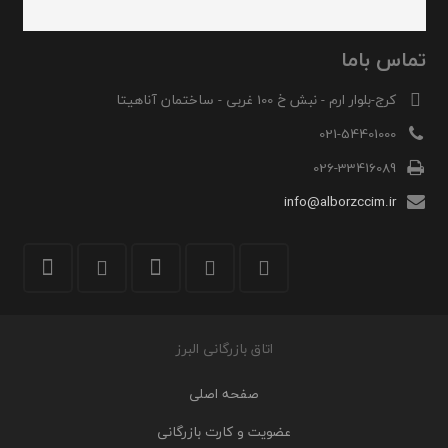
تماس باما
کرج-بلوار ارم - نبش خ 100 غربی - ساختمان آناهیتا
021-54401000
026-33416089
info@alborzccim.ir
اتاق بازرگانی البرز
صفحه اصلی
عضویت و کارت بازرگانی