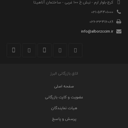
کرج-بلوار ارم - نبش خ 100 غربی - ساختمان آناهیتا
021-54401000
026-33416089
info@alborzccim.ir
اتاق بازرگانی البرز
صفحه اصلی
عضویت و کارت بازرگانی
هیات نمایندگان
پرسش و پاسخ