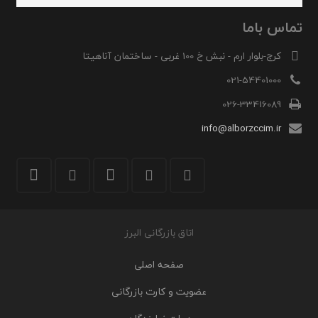
تماس باما
کرج-بلوار ارم - نبش خ 100 غربی - ساختمان آناهیتا
021-54401000
026-33416089
info@alborzccim.ir
اتاق بازرگانی البرز
صفحه اصلی
عضویت و کارت بازرگانی