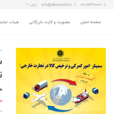
زبان
info@alborzccim.ir
021-54401000
صفحه اصلی
عضویت و کارت بازرگانی
هیات نماین
خا
س
ت
0
دو
دس