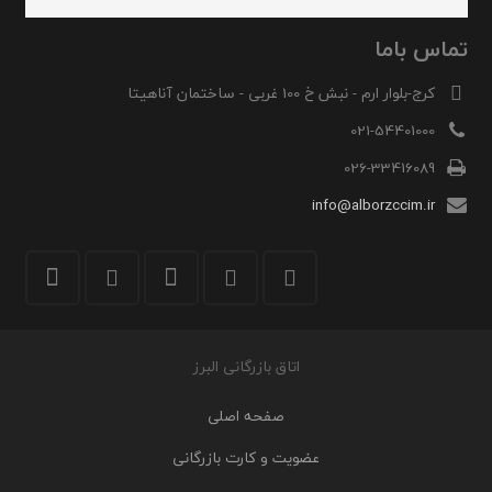
تماس باما
کرج-بلوار ارم - نبش خ 100 غربی - ساختمان آناهیتا
021-54401000
026-33416089
info@alborzccim.ir
اتاق بازرگانی البرز
صفحه اصلی
عضویت و کارت بازرگانی