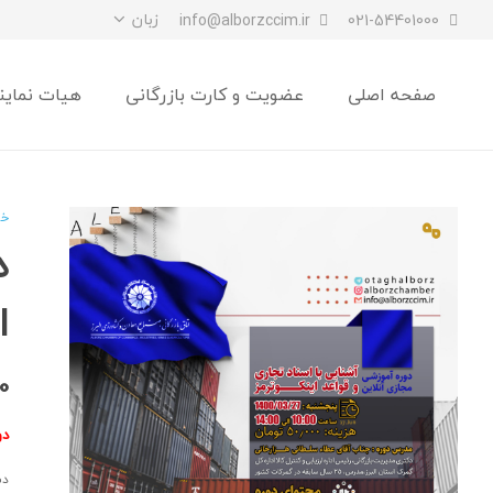
زبان
info@alborzccim.ir
021-54401000
صفحه اصلی
عضویت و کارت بازرگانی
هیات نماین
خا
د
ا
0
دو
دس