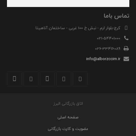
تماس باما
کرج-بلوار ارم - نبش خ 100 غربی - ساختمان آناهیتا
021-54401000
026-33416089
info@alborzccim.ir
اتاق بازرگانی البرز
صفحه اصلی
عضویت و کارت بازرگانی