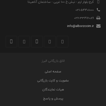
کرج-بلوار ارم - نبش خ 100 غربی - ساختمان آناهیتا
021-54401000
026-33416089
info@alborzccim.ir
اتاق بازرگانی البرز
صفحه اصلی
عضویت و کارت بازرگانی
هیات نمایندگان
پرسش و پاسخ