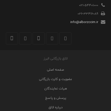
021-54401000
026-33416089
info@alborzccim.ir
اتاق بازرگانی البرز
صفحه اصلی
عضویت و کارت بازرگانی
هیات نمایندگان
پرسش و پاسخ
درباره اتاق