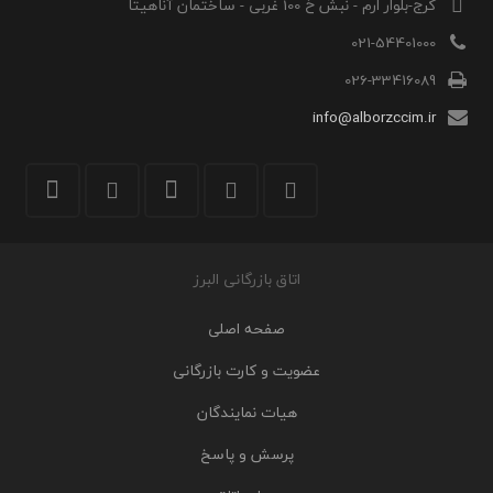
کرج-بلوار ارم - نبش خ 100 غربی - ساختمان آناهیتا
021-54401000
026-33416089
info@alborzccim.ir
اتاق بازرگانی البرز
صفحه اصلی
عضویت و کارت بازرگانی
هیات نمایندگان
پرسش و پاسخ