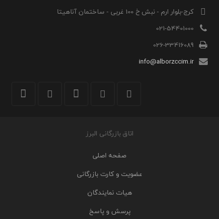
کرج-بلوار ارم - نبش خ 100 غربی - ساختمان آناهیتا
021-54401000
026-33416089
info@alborzccim.ir
اتاق بازرگانی البرز
صفحه اصلی
عضویت و کارت بازرگانی
هیات نمایندگان
پرسش و پاسخ