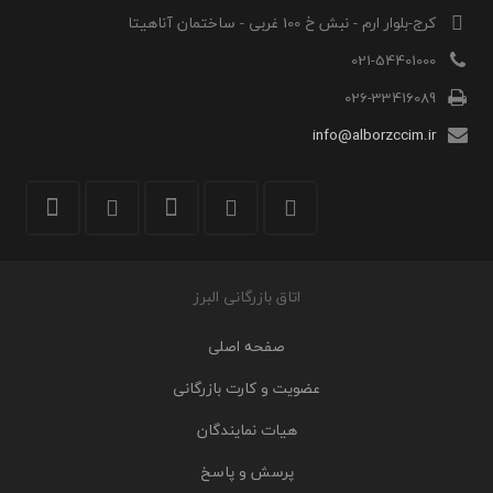
کرج-بلوار ارم - نبش خ 100 غربی - ساختمان آناهیتا
021-54401000
026-33416089
info@alborzccim.ir
اتاق بازرگانی البرز
صفحه اصلی
عضویت و کارت بازرگانی
هیات نمایندگان
پرسش و پاسخ