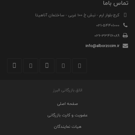
تماس باما
کرج-بلوار ارم - نبش خ 100 غربی - ساختمان آناهیتا
021-54401000
026-33416089
info@alborzccim.ir
اتاق بازرگانی البرز
صفحه اصلی
عضویت و کارت بازرگانی
هیات نمایندگان