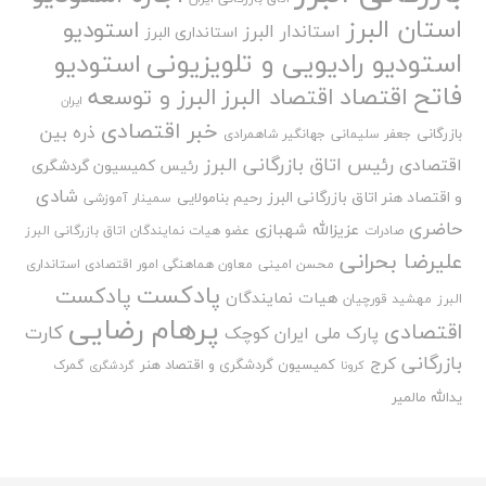
استان البرز
استودیو
استاندار البرز
استانداری البرز
استودیو رادیویی و تلویزیونی
استودیو
فاتح
اقتصاد
اقتصاد البرز
البرز و توسعه
ایران
خبر اقتصادی
ذره بین
بازرگانی
جعفر سلیمانی
جهانگیر شاهمرادی
رئیس اتاق بازرگانی البرز
اقتصادی
رئیس کمیسیون گردشگری
شادی
و اقتصاد هنر اتاق بازرگانی البرز
رحیم بنامولایی
سمینار آموزشی
حاضری
عزیزالله شهبازی
صادرات
عضو هیات نمایندگان اتاق بازرگانی البرز
علیرضا بحرانی
محسن امینی
معاون هماهنگی امور اقتصادی استانداری
پادکست
پادکست
هیات نمایندگان
البرز
مهشید قورچیان
پرهام رضایی
اقتصادی
کارت
پارک ملی ایران کوچک
بازرگانی
کرج
کمیسیون گردشگری و اقتصاد هنر
گمرک
کرونا
گردشگری
یدالله مالمیر