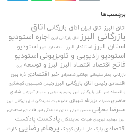
برچسب‌ها
اتاق
اتاق بازرگانی
اتاق البرز
اتاق ایران
بازرگانی البرز
اجاره استودیو
اتاق بازرگانی ایران
استان البرز
استودیو
استاندار البرز
استانداری البرز
استودیو رادیویی و تلویزیونی
استودیو
فاتح
اقتصاد
اقتصاد البرز
البرز و توسعه
ایران
خبر اقتصادی
ذره بین
بازرگانی
جعفر سلیمانی
جهانگیر شاهمرادی
رئیس اتاق بازرگانی البرز
اقتصادی
رئیس کمیسیون گردشگری
شادی
و اقتصاد هنر اتاق بازرگانی البرز
رحیم بنامولایی
سمینار آموزشی
حاضری
عزیزالله شهبازی
صادرات
عضو هیات نمایندگان اتاق بازرگانی البرز
علیرضا بحرانی
محسن امینی
معاون هماهنگی امور اقتصادی استانداری
پادکست
پادکست
هیات نمایندگان
البرز
مهشید قورچیان
پرهام رضایی
اقتصادی
کارت
پارک ملی ایران کوچک