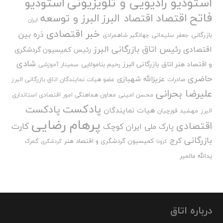
استودیو رادیویی و تلویزیونی
استودیو
فاتح
اقتصاد
اقتصاد البرز
البرز و توسعه
ایران
خبر اقتصادی
ذره بین
بازرگانی
جعفر سلیمانی
جهانگیر شاهمرادی
رئیس اتاق بازرگانی البرز
اقتصادی
رئیس کمیسیون گردشگری
شادی
و اقتصاد هنر اتاق بازرگانی البرز
رحیم بنامولایی
سمینار آموزشی
حاضری
عزیزالله شهبازی
صادرات
عضو هیات نمایندگان اتاق بازرگانی البرز
علیرضا بحرانی
محسن امینی
معاون هماهنگی امور اقتصادی استانداری
پادکست
پادکست
هیات نمایندگان
البرز
مهشید قورچیان
پرهام رضایی
اقتصادی
کارت
پارک ملی ایران کوچک
بازرگانی
کرج
کمیسیون گردشگری و اقتصاد هنر
گمرک
کرونا
گردشگری
یدالله مالمیر
درباره اتاق