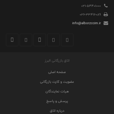
021-54401000
026-33416089
info@alborzccim.ir
اتاق بازرگانی البرز
صفحه اصلی
عضویت و کارت بازرگانی
هیات نمایندگان
پرسش و پاسخ
درباره اتاق