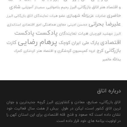
شادی
و اقتصاد هنر اتاق بازرگانی البرز
رحیم بنامولایی
سمینار آموزشی
حاضری
عزیزالله شهبازی
صادرات
عضو هیات نمایندگان اتاق بازرگانی البرز
علیرضا بحرانی
محسن امینی
معاون هماهنگی امور اقتصادی استانداری
پادکست
پادکست
هیات نمایندگان
البرز
مهشید قورچیان
پرهام رضایی
اقتصادی
کارت
پارک ملی ایران کوچک
بازرگانی
کرج
کمیسیون گردشگری و اقتصاد هنر
گمرک
کرونا
گردشگری
یدالله مالمیر
درباره اتاق
اتاق بازرگانی، صنایع، معادن و کشاورزی البرز گرچه جدیدترین و جوان
ترین اتاق کشور است، لیکن در طول بیش از هفت سال فعالیت خود
نشان داده است که صعود و فتح قله اقتصادی برای این استان کهن را
در اولویت برنامه های خود قرار داده است.