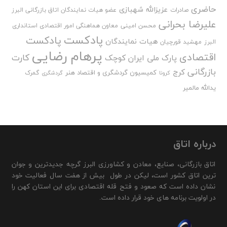
حاضری
عزیزالله شهبازی
صادرات
عضو هیات نمایندگان اتاق بازرگانی البرز
علیرضا بحرانی
محسن امینی
معاون هماهنگی امور اقتصادی استانداری
پادکست
پادکست
هیات نمایندگان
البرز
مهشید قورچیان
پرهام رضایی
اقتصادی
کارت
پارک ملی ایران کوچک
بازرگانی
کرج
کمیسیون گردشگری و اقتصاد هنر
گمرک
کرونا
گردشگری
یدالله مالمیر
درباره اتاق
اتاق بازرگانی، صنایع، معادن و کشاورزی البرز گرچه جدیدترین و جوان
ترین اتاق کشور است، لیکن در طول بیش از هفت سال فعالیت خود
نشان داده است که صعود و فتح قله اقتصادی برای این استان کهن را
در اولویت برنامه های خود قرار داده است.