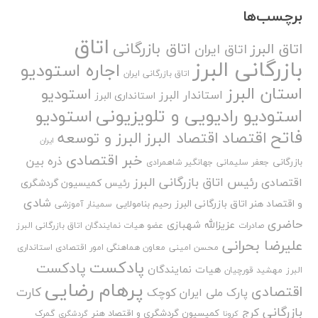
برچسب‌ها
اتاق
اتاق بازرگانی
اتاق البرز
اتاق ایران
بازرگانی البرز
اجاره استودیو
اتاق بازرگانی ایران
استان البرز
استودیو
استاندار البرز
استانداری البرز
استودیو رادیویی و تلویزیونی
استودیو
فاتح
اقتصاد
اقتصاد البرز
البرز و توسعه
ایران
خبر اقتصادی
ذره بین
بازرگانی
جعفر سلیمانی
جهانگیر شاهمرادی
رئیس اتاق بازرگانی البرز
اقتصادی
رئیس کمیسیون گردشگری
شادی
و اقتصاد هنر اتاق بازرگانی البرز
رحیم بنامولایی
سمینار آموزشی
حاضری
عزیزالله شهبازی
صادرات
عضو هیات نمایندگان اتاق بازرگانی البرز
علیرضا بحرانی
محسن امینی
معاون هماهنگی امور اقتصادی استانداری
پادکست
پادکست
هیات نمایندگان
البرز
مهشید قورچیان
پرهام رضایی
اقتصادی
کارت
پارک ملی ایران کوچک
بازرگانی
کرج
کمیسیون گردشگری و اقتصاد هنر
گمرک
کرونا
گردشگری