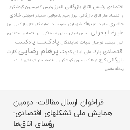
رئیس اتاق بازرگانی البرز
اقتصادی
رئیس کمیسیون گردشگری
شادی
و اقتصاد هنر اتاق بازرگانی البرز
رحیم بنامولایی
سمینار آموزشی
حاضری
عزیزالله شهبازی
صادرات
عضو هیات نمایندگان اتاق بازرگانی البرز
علیرضا بحرانی
محسن امینی
معاون هماهنگی امور اقتصادی استانداری
پادکست
پادکست
هیات نمایندگان
البرز
مهشید قورچیان
پرهام رضایی
اقتصادی
کارت
پارک ملی ایران کوچک
بازرگانی
کرج
کمیسیون گردشگری و اقتصاد هنر
گمرک
کرونا
گردشگری
یدالله مالمیر
فراخوان ارسال مقالات- دومین
همایش ملی تشکلهای اقتصادی-
رؤسای اتاق‌ها