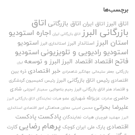
برچسب‌ها
اتاق
اتاق بازرگانی
اتاق البرز
اتاق ایران
بازرگانی البرز
اجاره استودیو
اتاق بازرگانی ایران
استان البرز
استودیو
استاندار البرز
استانداری البرز
استودیو رادیویی و تلویزیونی
استودیو
فاتح
اقتصاد
اقتصاد البرز
البرز و توسعه
ایران
خبر اقتصادی
ذره بین
بازرگانی
جعفر سلیمانی
جهانگیر شاهمرادی
رئیس اتاق بازرگانی البرز
اقتصادی
رئیس کمیسیون گردشگری
شادی
و اقتصاد هنر اتاق بازرگانی البرز
رحیم بنامولایی
سمینار آموزشی
حاضری
عزیزالله شهبازی
صادرات
عضو هیات نمایندگان اتاق بازرگانی البرز
علیرضا بحرانی
محسن امینی
معاون هماهنگی امور اقتصادی استانداری
پادکست
پادکست
هیات نمایندگان
البرز
مهشید قورچیان
پرهام رضایی
اقتصادی
کارت
پارک ملی ایران کوچک