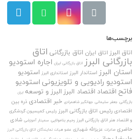
برچسب‌ها
اتاق
اتاق بازرگانی
اتاق البرز
اتاق ایران
بازرگانی البرز
اجاره استودیو
اتاق بازرگانی ایران
استان البرز
استودیو
استاندار البرز
استانداری البرز
استودیو رادیویی و تلویزیونی
استودیو
فاتح
اقتصاد
اقتصاد البرز
البرز و توسعه
ایران
خبر اقتصادی
ذره بین
بازرگانی
جعفر سلیمانی
جهانگیر شاهمرادی
رئیس اتاق بازرگانی البرز
اقتصادی
رئیس کمیسیون گردشگری
شادی
و اقتصاد هنر اتاق بازرگانی البرز
رحیم بنامولایی
سمینار آموزشی
حاضری
عزیزالله شهبازی
صادرات
عضو هیات نمایندگان اتاق بازرگانی البرز
علیرضا بحرانی