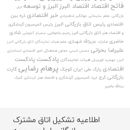
فاتح
اقتصاد
اقتصاد البرز
البرز و توسعه
ایران
خبر اقتصادی
ذره بین
بازرگانی
جعفر سلیمانی
جهانگیر شاهمرادی
رئیس اتاق بازرگانی البرز
اقتصادی
رئیس کمیسیون گردشگری
شادی
و اقتصاد هنر اتاق بازرگانی البرز
رحیم بنامولایی
سمینار آموزشی
حاضری
عزیزالله شهبازی
صادرات
عضو هیات نمایندگان اتاق بازرگانی البرز
علیرضا بحرانی
محسن امینی
معاون هماهنگی امور اقتصادی استانداری
پادکست
پادکست
هیات نمایندگان
البرز
مهشید قورچیان
پرهام رضایی
اقتصادی
کارت
پارک ملی ایران کوچک
بازرگانی
کرج
کمیسیون گردشگری و اقتصاد هنر
گمرک
کرونا
گردشگری
یدالله مالمیر
اطلاعیه تشکیل اتاق مشترک