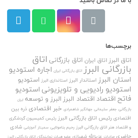
با ما در تماس باشید
برچسب‌ها
اتاق
اتاق بازرگانی
اتاق البرز
اتاق ایران
بازرگانی البرز
اجاره استودیو
اتاق بازرگانی ایران
استان البرز
استودیو
استاندار البرز
استانداری البرز
استودیو رادیویی و تلویزیونی
استودیو
فاتح
اقتصاد
اقتصاد البرز
البرز و توسعه
ایران
خبر اقتصادی
ذره بین
بازرگانی
جعفر سلیمانی
جهانگیر شاهمرادی
رئیس اتاق بازرگانی البرز
اقتصادی
رئیس کمیسیون گردشگری
شادی
و اقتصاد هنر اتاق بازرگانی البرز
رحیم بنامولایی
سمینار آموزشی
حاضری
عزیزالله شهبازی
صادرات
عضو هیات نمایندگان اتاق بازرگانی البرز