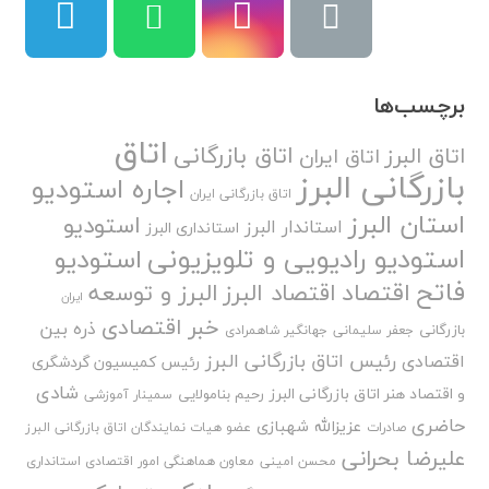
برچسب‌ها
اتاق
اتاق بازرگانی
اتاق البرز
اتاق ایران
بازرگانی البرز
اجاره استودیو
اتاق بازرگانی ایران
استان البرز
استودیو
استاندار البرز
استانداری البرز
استودیو رادیویی و تلویزیونی
استودیو
فاتح
اقتصاد
اقتصاد البرز
البرز و توسعه
ایران
خبر اقتصادی
ذره بین
بازرگانی
جعفر سلیمانی
جهانگیر شاهمرادی
رئیس اتاق بازرگانی البرز
اقتصادی
رئیس کمیسیون گردشگری
شادی
و اقتصاد هنر اتاق بازرگانی البرز
رحیم بنامولایی
سمینار آموزشی
حاضری
عزیزالله شهبازی
صادرات
عضو هیات نمایندگان اتاق بازرگانی البرز
علیرضا بحرانی
محسن امینی
معاون هماهنگی امور اقتصادی استانداری