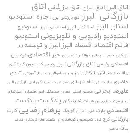
اتاق
اتاق بازرگانی
اتاق البرز
اتاق ایران
بازرگانی البرز
اجاره استودیو
اتاق بازرگانی ایران
استان البرز
استودیو
استاندار البرز
استانداری البرز
استودیو رادیویی و تلویزیونی
استودیو
فاتح
اقتصاد
اقتصاد البرز
البرز و توسعه
ایران
خبر اقتصادی
ذره بین
بازرگانی
جعفر سلیمانی
جهانگیر شاهمرادی
رئیس اتاق بازرگانی البرز
اقتصادی
رئیس کمیسیون گردشگری
شادی
و اقتصاد هنر اتاق بازرگانی البرز
رحیم بنامولایی
سمینار آموزشی
حاضری
عزیزالله شهبازی
صادرات
عضو هیات نمایندگان اتاق بازرگانی البرز
علیرضا بحرانی
محسن امینی
معاون هماهنگی امور اقتصادی استانداری
پادکست
پادکست
هیات نمایندگان
البرز
مهشید قورچیان
پرهام رضایی
اقتصادی
کارت
پارک ملی ایران کوچک
بازرگانی
کرج
کمیسیون گردشگری و اقتصاد هنر
گمرک
کرونا
گردشگری
یدالله مالمیر