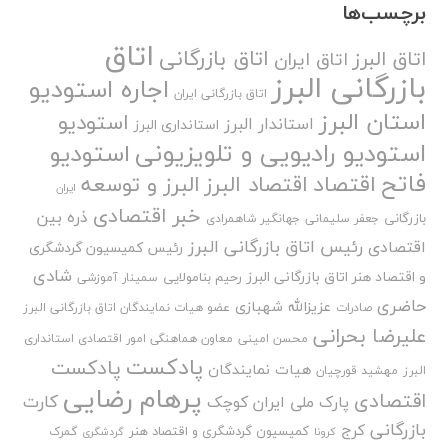
برچسب‌ها
اتاق
اتاق بازرگانی
اتاق البرز
اتاق ایران
بازرگانی البرز
اجاره استودیو
اتاق بازرگانی ایران
استان البرز
استودیو
استاندار البرز
استانداری البرز
استودیو رادیویی و تلویزیونی
استودیو
فاتح
اقتصاد
اقتصاد البرز
البرز و توسعه
ایران
خبر اقتصادی
ذره بین
بازرگانی
جعفر سلیمانی
جهانگیر شاهمرادی
رئیس اتاق بازرگانی البرز
اقتصادی
رئیس کمیسیون گردشگری
شادی
و اقتصاد هنر اتاق بازرگانی البرز
رحیم بنامولایی
سمینار آموزشی
حاضری
عزیزالله شهبازی
صادرات
عضو هیات نمایندگان اتاق بازرگانی البرز
علیرضا بحرانی
محسن امینی
معاون هماهنگی امور اقتصادی استانداری
پادکست
پادکست
هیات نمایندگان
البرز
مهشید قورچیان
پرهام رضایی
اقتصادی
کارت
پارک ملی ایران کوچک
بازرگانی
کرج
کمیسیون گردشگری و اقتصاد هنر
گمرک
کرونا
گردشگری