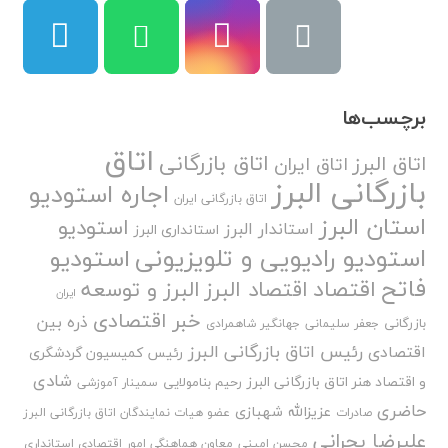
برچسب‌ها
اتاق
اتاق بازرگانی
اتاق البرز
اتاق ایران
بازرگانی البرز
اجاره استودیو
اتاق بازرگانی ایران
استان البرز
استودیو
استاندار البرز
استانداری البرز
استودیو رادیویی و تلویزیونی
استودیو
فاتح
اقتصاد
اقتصاد البرز
البرز و توسعه
ایران
خبر اقتصادی
ذره بین
بازرگانی
جعفر سلیمانی
جهانگیر شاهمرادی
رئیس اتاق بازرگانی البرز
اقتصادی
رئیس کمیسیون گردشگری
شادی
و اقتصاد هنر اتاق بازرگانی البرز
رحیم بنامولایی
سمینار آموزشی
حاضری
عزیزالله شهبازی
صادرات
عضو هیات نمایندگان اتاق بازرگانی البرز
علیرضا بحرانی
محسن امینی
معاون هماهنگی امور اقتصادی استانداری