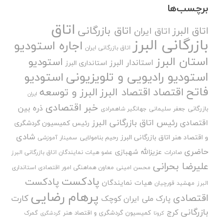
برچسب‌ها
اتاق
اتاق بازرگانی
اتاق البرز
اتاق ایران
بازرگانی البرز
اجاره استودیو
اتاق بازرگانی ایران
استان البرز
استودیو
استاندار البرز
استانداری البرز
استودیو رادیویی و تلویزیونی
استودیو
فاتح
اقتصاد
اقتصاد البرز
البرز و توسعه
ایران
خبر اقتصادی
ذره بین
بازرگانی
جعفر سلیمانی
جهانگیر شاهمرادی
رئیس اتاق بازرگانی البرز
اقتصادی
رئیس کمیسیون گردشگری
شادی
و اقتصاد هنر اتاق بازرگانی البرز
رحیم بنامولایی
سمینار آموزشی
حاضری
عزیزالله شهبازی
صادرات
عضو هیات نمایندگان اتاق بازرگانی البرز
علیرضا بحرانی
محسن امینی
معاون هماهنگی امور اقتصادی استانداری
پادکست
پادکست
هیات نمایندگان
البرز
مهشید قورچیان
پرهام رضایی
اقتصادی
کارت
پارک ملی ایران کوچک
بازرگانی
کرج
کمیسیون گردشگری و اقتصاد هنر
گمرک
کرونا
گردشگری