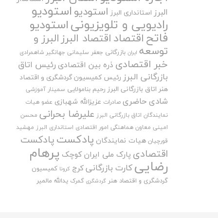
استودیو
استودیو
البرز
استانداری البرز
رادیویی و تلویزیونی
استودیو
فاتح
اقتصاد
اقتصاد البرز
البرز و
توسعه
بازرگانی
جعفر سلیمانی
جهانگیر شاهمرادی
ایران
خبر اقتصادی
رئیس اتاق
ذره بین اقتصادی
بازرگانی البرز
رئیس کمیسیون گردشگری و اقتصاد
هنر اتاق بازرگانی البرز
رحیم بنامولایی
سمینار آموزشی
شادی حاضری
عزیزالله شهبازی
صادرات
عضو هیات
علیرضا بحرانی
نمایندگان اتاق بازرگانی البرز
محسن
امینی
معاون هماهنگی امور اقتصادی استانداری البرز
مهشید
پادکست
پادکست
هیات نمایندگان
قورچیان
پرهام
اقتصادی
پارک ملی ایران کوچک
رضایی
کارت بازرگانی
کرج
کمیسیون
کرونا
گردشگری و اقتصاد هنر
یدالله مالمیر
گمرک
گردشگری