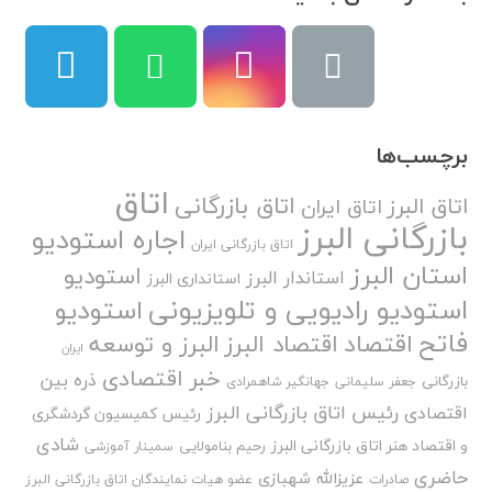
برچسب‌ها
اتاق
اتاق بازرگانی
اتاق البرز
اتاق ایران
بازرگانی البرز
اجاره استودیو
اتاق بازرگانی ایران
استان البرز
استودیو
استاندار البرز
استانداری البرز
استودیو رادیویی و تلویزیونی
استودیو
فاتح
اقتصاد
اقتصاد البرز
البرز و توسعه
ایران
خبر اقتصادی
ذره بین
بازرگانی
جعفر سلیمانی
جهانگیر شاهمرادی
رئیس اتاق بازرگانی البرز
اقتصادی
رئیس کمیسیون گردشگری
شادی
و اقتصاد هنر اتاق بازرگانی البرز
رحیم بنامولایی
سمینار آموزشی
حاضری
عزیزالله شهبازی
صادرات
عضو هیات نمایندگان اتاق بازرگانی البرز