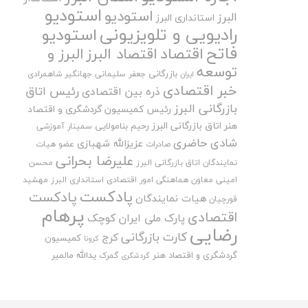
استودیو
استودیو
البرز
استانداری البرز
رادیویی و تلویزیونی
استودیو
فاتح
اقتصاد
اقتصاد البرز
البرز و
توسعه
بازرگانی
جعفر سلیمانی
جهانگیر شاهمرادی
ایران
خبر اقتصادی
رئیس اتاق
ذره بین اقتصادی
بازرگانی البرز
رئیس کمیسیون گردشگری و اقتصاد
هنر اتاق بازرگانی البرز
رحیم بنامولایی
سمینار آموزشی
شادی حاضری
عزیزالله شهبازی
صادرات
عضو هیات
علیرضا بحرانی
نمایندگان اتاق بازرگانی البرز
محسن
امینی
معاون هماهنگی امور اقتصادی استانداری البرز
مهشید
پادکست
پادکست
هیات نمایندگان
قورچیان
پرهام
اقتصادی
پارک ملی ایران کوچک
رضایی
کارت بازرگانی
کرج
کمیسیون
کرونا
گردشگری و اقتصاد هنر
یدالله مالمیر
گمرک
گردشگری